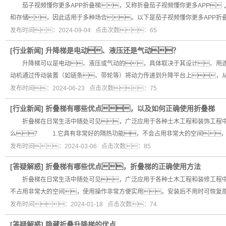
茄子视频懂你更多APP折叠梯，又称折叠茄子视频懂你更多APP，
和存储，因此适用于多种场合。以下是茄子视频懂你更多APP
发布时间：2024-09-04 点击次数：65
[
行业新闻
]
升降梯是电动、液压还是气动？
升降梯可以是电动、液压或气动的，具体取决于其设计、用途
动机通过传动装置（如链条、带轮等）将动力传递到升降平台上
发布时间：2024-06-23 点击次数：75
[
行业新闻
]
折叠梯有哪些优点，以及如何正确使用折叠梯
折叠梯在日常生活中随处可见，广泛应用于各种土木工程和装饰工程中
么？ 1.它具有非常好的隔热功能，不会占用非常大的空间
发布时间：2024-03-06 点击次数：85
[
答疑解惑
]
折叠梯有哪些优点，折叠梯的正确使用方法
折叠梯在日常生活中随处可见，广泛应用于各种土木工程和装修工程中
不占用非常大的空间，使用操作非常方便实用。安装后不用时可恢复
发布时间：2024-01-18 点击次数：74
[
答疑解惑
]
隐藏折叠升降梯的优点