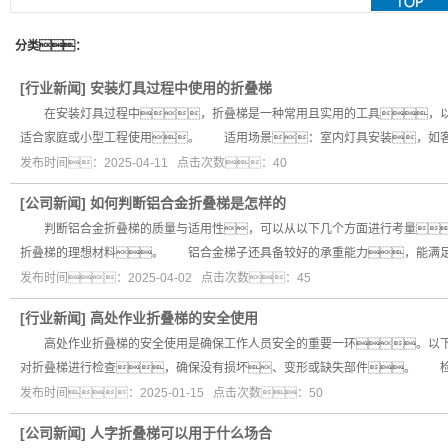
折叠梯
APP
分类：
不倒梯
[
行业新闻
]
安装灯具过程中使用的折叠梯
在安装灯具过程中，折叠梯是一种常用且实用的工具，
适合家庭或小型工程使用。 适用场景：室内灯具安装，如
发布时间：2025-04-11 点击次数：40
[
公司新闻
]
如何判断铝合金折叠梯是怎样的
判断铝合金折叠梯的质量与适用性，可以从以下几个方面进行考量
折叠梯的理想材料。 铝合金梯子还具备较好的承重能力，能满
发布时间：2025-04-02 点击次数：45
[
行业新闻
]
高处作业折叠梯的安全使用
高处作业折叠梯的安全使用是确保工作人员安全的重要一环。以
对折叠梯进行检查，确保没有损坏、变形或缺失部件。 检
发布时间：2025-01-15 点击次数：50
[
公司新闻
]
人字折叠梯可以用于什么场合