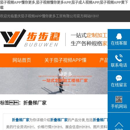
茄子视频APP懂你更多,茄子视频懂你更多APP,茄子成人视频APP,茄子视频APP黄下
载
欢迎光临重庆茄子视频APP懂你更多工贸有限公司官方网站！
在线客服
网站首页
关于茄子视频APP懂
产品中心
联系电话
公司简介
茄子视频APP黄下载
你更多
联系茄子视频APP懂
升降梯
在线留言
你更多
工程梯
标签：折叠梯厂家
竹节梯
手机网站
茄子成人视频APP
折叠梯厂家
为你详细介绍
折叠梯厂家
的产品分类,包括
折叠梯厂家
下的所有产
类的行业资讯、价格行情、展会信息、图片资料等，在
茄子视频懂你更多