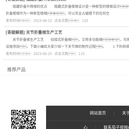
隐藏折叠升降梯的优点 隐藏式折叠楼梯设计是一种新型的楼梯设计，它
折叠楼梯作为一种新型楼梯，可以完全占据楼下的任何空
发布时间：2023-08-23 点击次数：120
[
答疑解惑
]
关节折叠梯生产工艺
关节折叠梯生产工艺 铰接式折叠梯，又称多功能梯，可用作
设施项目。下面小编给大家介绍一下关节梯的制作过程。 1.下料和使
发布时间：2023-06-23 点击次数：115
推荐产品
网站首页
|
关
心
|
联系茄子视频